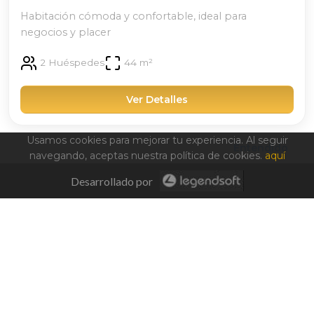
Habitación cómoda y confortable, ideal para
negocios y placer
2 Huéspedes
44 m²
Ver Detalles
Usamos cookies para mejorar tu experiencia. Al seguir
Entendido
navegando, aceptas nuestra política de cookies.
aquí
Desde $130/noche
Desarrollado por
Plus King Ejecutiva