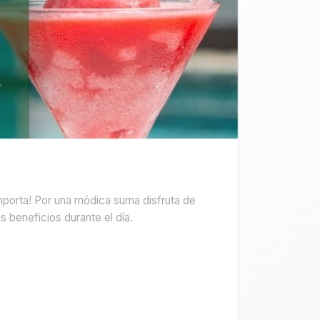
porta! Por una módica suma disfruta de
s beneficios durante el día.