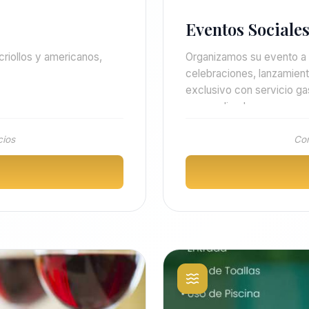
Eventos Sociales
criollos y americanos,
Organizamos su evento a l
celebraciones, lanzamient
exclusivo con servicio g
personalizada.
cios
Con