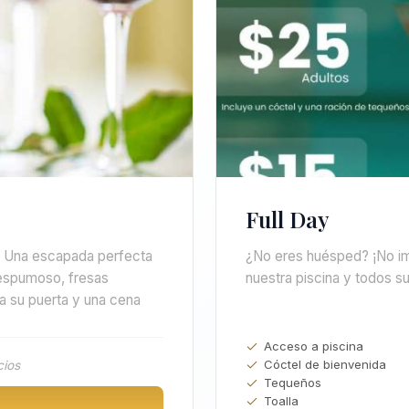
Full Day
d. Una escapada perfecta
¿No eres huésped? ¡No im
 espumoso, fresas
nuestra piscina y todos su
a su puerta y una cena
Acceso a piscina
Cóctel de bienvenida
cios
Tequeños
Toalla